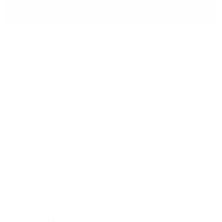
Liên hệ
Hotline:
0819 096 096
ĐỊA CHỈ NHÀ MẪU:
68 Đại lộ Bình Dương, P. Vĩnh Phú, Thành phố
Thuận An, Tỉnh Bình Dương
© The Emerald 68
ĐỊA CHỈ DỰ ÁN:
79 Đại lộ Bình Dương, P. Vĩnh Phú, Thành phố
Thuận An, Tỉnh Bình Dương