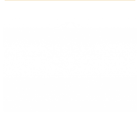
Liên hệ
Hotline:
0819 096 096