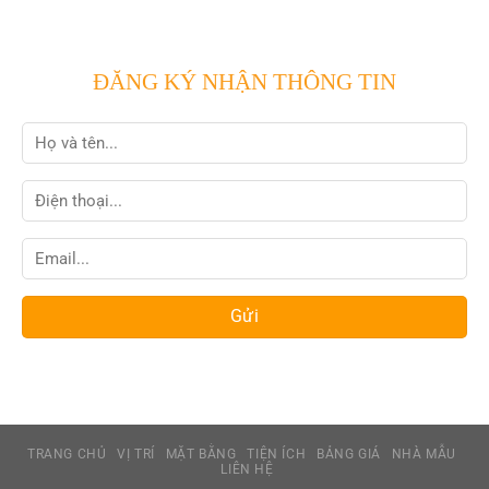
ĐĂNG KÝ NHẬN THÔNG TIN
TRANG CHỦ
VỊ TRÍ
MẶT BẰNG
TIỆN ÍCH
BẢNG GIÁ
NHÀ MẪU
LIÊN HỆ