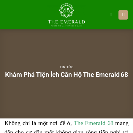
Bỏ
qua
nội
dung
TIN TỨC
Khám Phá Tiện Ích Căn Hộ The Emerald 68
Không chỉ là một nơi để ở,
The Emerald 68
mang
đến cho cư dân một không gian sống tiện nghi và