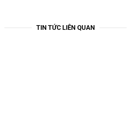
TIN TỨC LIÊN QUAN
The Emerald 68 Thuận An – “Viên ngọc sáng” cho cả an cư lẫn
đầu tư
Giữa nhịp sống phát triển năng động của thành phố Thuận
An, Bình Dương, dự [...]