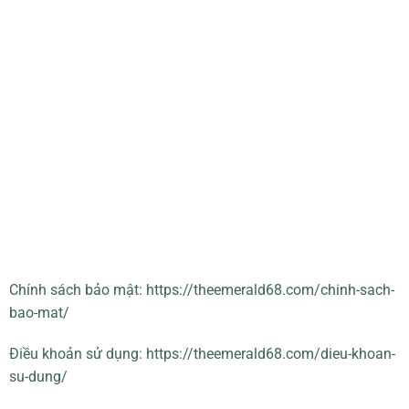
ĐỊA CHỈ NHÀ MẪU:
68 Đại lộ Bình Dương, P. Vĩnh Phú, Thành phố
Thuận An, Tỉnh Bình Dương
© The Emerald 68
ĐỊA CHỈ DỰ ÁN:
79 Đại lộ Bình Dương, P. Vĩnh Phú, Thành phố
Thuận An, Tỉnh Bình Dương
Chính sách bảo mật: https://theemerald68.com/chinh-sach-
bao-mat/
Điều khoản sử dụng: https://theemerald68.com/dieu-khoan-
su-dung/